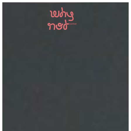
Naše Služby
Náš Team
Recenze
Kariéra
Kontakt
Rezervace