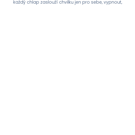
každý chlap zaslouží chvilku jen pro sebe, vypnout,
odpočinout si, a k tomu ještě odejít upravený a
krásnější. Neměj předsudky, a dojdi se ostříhat.
Pojďme společně budovat komunitu, přátelství a
dobrou atmosféru.
Protože proč taky ne – Why not?
Náše služby
Klasický střih