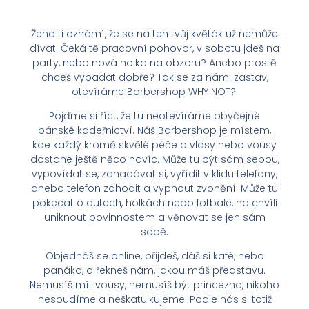
Žena ti oznámí, že se na ten tvůj květák už nemůže
dívat. Čeká tě pracovní pohovor, v sobotu jdeš na
party, nebo nová holka na obzoru? Anebo prostě
chceš vypadat dobře? Tak se za námi zastav,
otevíráme Barbershop WHY NOT?!
Pojďme si říct, že tu neotevíráme obyčejné
pánské kadeřnictví. Náš Barbershop je místem,
kde každý kromě skvělé péče o vlasy nebo vousy
dostane ještě něco navíc. Může tu být sám sebou,
vypovídat se, zanadávat si, vyřídit v klidu telefony,
anebo telefon zahodit a vypnout zvonění. Může tu
pokecat o autech, holkách nebo fotbale, na chvíli
uniknout povinnostem a věnovat se jen sám
sobě.
Objednáš se online, přijdeš, dáš si kafé, nebo
panáka, a řekneš nám, jakou máš představu.
Nemusíš mít vousy, nemusíš být princezna, nikoho
nesoudíme a neškatulkujeme. Podle nás si totiž